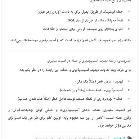
مثال‌های رایج حملات سایبری:
حمله فیشینگ
از طریق ایمیل برای به دست آوردن رمز عبور
نفوذ به پایگاه داده از طریق
تزریق SQL
اجرای
بدافزار
روی سیستم قربانی برای استخراج اطلاعات
نکته مهم:
حمله
مرحله بالفعل شدن
تهدید
است که از
آسیب‌پذیری
سوءاستفاده می‌کند.
جمع‌بندی: رابطه تهدید، آسیب‌پذیری و حمله در امنیت سایبری
برای درک بهتر
تفاوت تهدید، آسیب‌پذیری و حمله
، این رابطه را در نظر بگیرید:
تهدید
= عامل خطر (مثلاً یک هکر)
آسیب‌پذیری
= نقطه ضعف (مثلاً رمز ضعیف)
حمله
= بهره‌برداری از نقطه ضعف توسط عامل خطر (مثلاً هک شدن حساب)
در
امنیت سایبری
، هدف کاهش
آسیب‌پذیری‌ها
و خنثی کردن
تهدیدات
قبل از
وقوع
حمله
است. آگاهی از این سه مفهوم پایه، اولین گام برای طراحی یک استراتژی
دفاعی مؤثر خواهد بود.
کلیدواژه :
آسیب‌پذیری و حمله در امنیت سایبری
امنیت سایبری