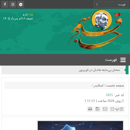
4:07
:30
جمعه ۱۶ام مرداد ۱۴۰۵
فهرست
سخنان بی‌سابقه هادیان در تلویزیون
صفحه نخست
/
اسلایدر
/
کد خبر:
2825
2 ژوئن 2026 ساعت [ 11:13 ]
پ