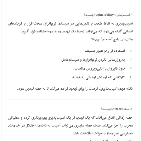
۲. آسیب‌پذیری (Vulnerability) چیست؟
آسیب‌پذیری
به نقاط ضعف یا نقص‌هایی در سیستم، نرم‌افزار، سخت‌افزار یا فرایندهای
انسانی گفته می‌شود که می‌تواند توسط یک
تهدید
مورد سوءاستفاده قرار گیرد.
مثال‌های رایج آسیب‌پذیری‌ها:
استفاده از رمز عبور ضعیف
به‌روزرسانی نکردن نرم‌افزارها و سیستم‌عامل
نبود فایروال یا آنتی‌ویروس مناسب
کارکنانی که آموزش امنیتی ندیده‌اند
نکته مهم:
آسیب‌پذیری
، فرصت را برای
تهدید
فراهم می‌کند تا به
حمله
تبدیل شود.
۳. حمله (Attack) چیست؟
حمله
زمانی اتفاق می‌افتد که یک
تهدید
از یک
آسیب‌پذیری
بهره‌برداری کرده و عملیاتی
مخرب را اجرا می‌کند. هدف
حمله سایبری
می‌تواند آسیب به داده‌ها، اختلال در خدمات،
دسترسی غیرمجاز یا سرقت اطلاعات باشد.