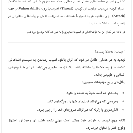
دفاعی و اجرای سیاست‌های امنیتی بسیار حیاتی است. سه مفهوم کلیدی که اغلب با یکدیگر
اشتباه گرفته می‌شوند عبارتند از:
تهدید (Threat)
،
آسیب‌پذیری (Vulnerability)
و
حمله
(Attack)
. این مفاهیم هرچند مرتبط هستند، اما تعاریف، نقش و پیامدهای متفاوتی در
زنجیره امنیت اطلاعات دارند.
در ادامه، هر یک از این سه مؤلفه اصلی در
امنیت سایبری
را به طور جداگانه توضیح می‌دهیم.
۱. تهدید (Threat) چیست؟
تهدید
به هر عاملی اطلاق می‌شود که توان بالقوه آسیب رساندن به سیستم اطلاعاتی،
داده‌ها یا زیرساخت‌ها را داشته باشد. یک
تهدید سایبری
می‌تواند عمدی یا غیرعمدی،
انسانی یا طبیعی باشد.
مثال‌های رایج تهدیدات سایبری:
یک هکر که قصد نفوذ به شبکه را دارد.
ویروسی که می‌تواند فایل‌های شما را رمزگذاری کند.
آتش‌سوزی یا زلزله که می‌تواند سرورهای شما را از بین ببرد.
نکته مهم:
تهدید
به خودی خود ممکن است عملی نشده باشد، اما وجود آن، احتمال
وقوع خطر را نمایان می‌سازد.