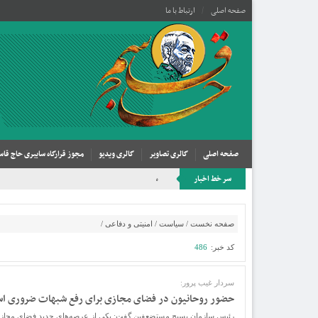
صفحه اصلی
ارتباط با ما
صفحه اصلی
گالری تصاویر
گالری ویدیو
مجوز قرارگاه سایبری حاج قاس
سر خط اخبار
سخنان بی‌سابقه هادیان در تلویزیون
صفحه نخست
/
سیاست
/
امنیتی و دفاعی
/
کد خبر:
486
سردار غیب پرور:
حضور روحانیون در فضای مجازی برای رفع شبهات ضروری ا
رئیس سازمان بسیج مستضعفین گفت: یکی از عرصه‌های جدید فضای مجازی 