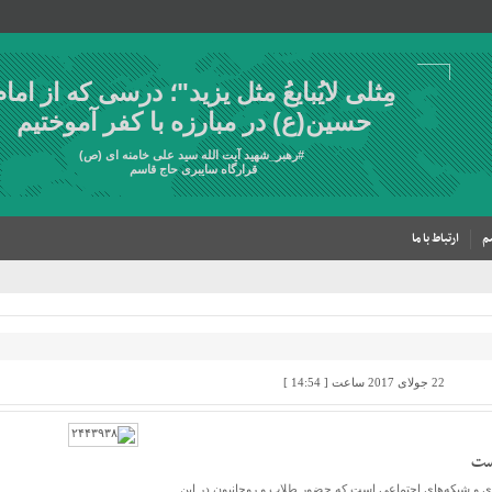
مِثلی لایُبایعُ مثل یزید"؛ درسی که از امام
حسین(ع) در مبارزه با کفر آموختیم
#
رهبر_شهید
آیت الله سید علی خامنه ای (ص)
قرارگاه سایبری حاج قاسم
م
ارتباط با ما
22 جولای 2017 ساعت [ 14:54 ]
ست
و شبکه‌های اجتماعی است که حضور طلاب و روحانیون در این