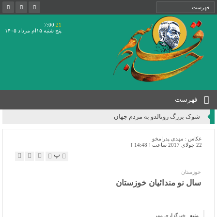
7:00
:22
پنج شنبه ۱۵ام مرداد ۱۴۰۵
فهرست
شوک بزرگ رونالدو به مردم جهان
عکاس :
مهدی پدرامخو
22 جولای 2017 ساعت [ 14:48 ]
پ
خوزستان
سال نو مندائیان خوزستان
منبع
خبرگزاری مهر