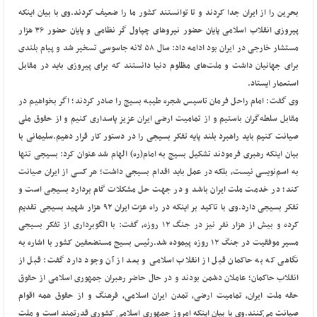
بحرین را از ایران جدا کردند و تا توانستند کشور ما را ضعیف کردند.
وی با بیان اینکه
پیروزی انقلاب اسلامی پایان حضور نیروهای چپاول‌ گر نظامی و پایان حضور ۳۶ هزار
مستشار خارجی در ایران بود ادامه داد: سال ۵۸ لانه جاسوسی تسخیر شد و پیام بلندی
برای جهانیان داشت و ملت‌های مظلوم دنیا دانستند که برای پیروزی باید در مقابل
استعمار ایستاد.
وی گفت: امام راحل فرمان تاسیس شجره طیبه بسیج را صادر کردند؛ اگر بخواهیم در
مقابل سلطه‌گران باستیم و از تمامیت ارضی ایران عزیز پاسداری کنیم و از حقوق ملی
صیانت کنیم باید راهبرد بلند پایه تفکر بسیجی را در دستور کار قرار دهیم.
سلیمانی با
بیان اینکه رهبری فرمودند تشکیل بسیج به امام(ره) الهام شد عنوان کرد: بسیجی تنها
به اسم‌نویسی نیست، بلکه در عمل باید اقدام بسیجی داشت؛ هر کسی از ایران صیانت
کند؛ در خدمت ملت ایران باشد و در جهت حل مشکلات گام بردارد بسیجی است و
تفکر بسیجی دارد.
وی با تاکید بر اینکه در راه عزت ایران ۹۲ هزار شهید بسیجی تقدیم
کرده و بیش از هزار نفر نیز در جنگ ۱۲ روزه، گفت: با الگوبرداری از تفکر بسیجی
مسیر موفقیت در جنگ ۱۲ روزه پیموده شد.
رئیس بسیج مستضعفین کشور با اشاره به
نگاهی که به حاکمان قبل از انقلاب اسلامی و بعد از آن وجود دارد گفت: قبل از
انقلاب حاکمان؛ عاملان دشمن بودند و در حال حاضر رهبران جمهوری اسلامی از حقوق
حقه ملت ایران، تمامیت ارضی، تمدن ایران اسلامی، فرهنگ و از حقوق همه اقوام
صیانت می‌کنند.
وی با بیان اینکه امروز جمهوری اسلامی کشوری قدرتمند است و ملت