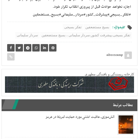
اجازه نخواهد حوادث قبل از پیروزی انقلاب تکرار شود.
#تفکر_بسیجی
#پیشرفت_کشور
#سردار_سلیمانی
#بسیج_مستضعفین
کلیدواژه :
بسیج مستضعفین
تفکر بسیجی
تفکر بسیجی،پیشرفت کشور،سردار سلیمانی ، بسیج مستضعفین
سردار سلیمانی
alborzcamp
کارخانه ریسندگی و بافندگی مطهری
مطالب مرتبط
آتش‌سوزی، عاقبت کشتی مورد حمایت آمریکا در هرمز