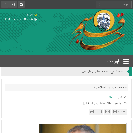
8:29
:50
پنج شنبه ۱۵ام مرداد ۱۴۰۵
فهرست
سخنان بی‌سابقه هادیان در تلویزیون
صفحه نخست
/
اسلایدر
/
کد خبر:
2675
25 نوامبر 2025 ساعت [ 13:31 ]
پ