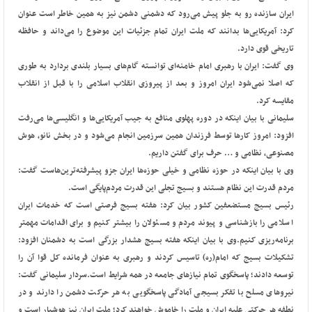
ایران سازنده رو به جلو پیش می‌رود که دشمنی دشمن نیز به همین خاطر است عنوان
کرد: آمریکایی‌ها بدانند که ملت ایران تمام جزئیات این موضوع را می‌داند و حافظه
تاریخی قوی دارد.
وی گفت: ایران با رهبری امام خامنه‌ای توانسته گام‌های بسیار بلندی بردارد به طوری
که اصلا نمی‌شود ایران امروز و بعد از پیروزی انقلاب اسلامی را با قبل از انقلاب
مقایسه کرد.
سلیمانی با بیان اینکه در دوره پهلوی منافع به جیب آمریکایی‌ها و انگلیسی‌ها می‌رفت
افزود: امروز کارها توسط فرزندان همین سرزمین انجام می‌شود و در بخش‌ نانو، هوش
مصنوعی، نظامی و … حرف برای گفتن داریم.
وی با بیان اینکه در حوزه نظامی و خیلی حوزه‌ها ایران جزو پیشرفته‌ترین‌هاست گفت:
مردم قدرت این نظام هستند و بسیج تجلی این قدرت مردم‌پایگی است.
رئیس بسیج مستضعفین کشور بیان کرد: هفته بسیج فرصتی است که خدمات ایران
اسلامی را بازشناسی و پیوند مردم و مسئولان را بیشتر کنیم و برای اقدامات مهمتر
برنامه‌ریزی کنیم.
وی با بیان اینکه هفته بسیج هشدار بزرگی است به دشمنان افزود:
تشکیلات بسیج که امام(ره) تاسیس کردند و رهبری به عنوان فرمانده کل قوا آن را
توسعه دادند؛ پاسخگوی تمام نیازهای جامعه در همه شرایط است.
سردار سلیمانی گفت:
نیروهای مسلح با تفکر بسیجی آمادگی پاسخگویی به هر حرکت دشمن را دارند و در
نطفه هر حرکتی علیه ایران و ملت را خاموش خواهند کرد؛ ملت ایران نیز هوشیار است و