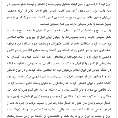
ایران ایجاد کردند.
وی با بیان اینکه تشکیل بسیج سرآغاز انتشار و توسعه تفکر بسیجی در
بین ملت ایران و ملت‌های آزاده شد گفت: تعبیر امام با این تفکر از گزند دشمنان
می‌توان مصون ماند.
رئیس بسیج مستضعفین کشور گفت: ملت بزرگ ایران یا عضو
بسیج هستند یا تفکر بسیجی دارند پس همه بسیجی هستند.
رئیس بسیج مستضعفین کشور با بیان اینکه ملت بزرگ ایران یا عضو بسیج هستند یا
تفکر بسیجی دارند و همه بسیجی‌اند به چپاول ایران قبل از پیروزی انقلاب اسلامی
پرداخت و افزود: بیگانگان بارها از غفلت حکمرانان و پادشاهان سوء استفاده کرد و برنامه
استعماری خود را در کشور پیاده کردند.
وی گفت: پیامد حضور انگلیسی‌ها در کشور
دشمنی با ایران بود و بعد عهدنامه ترکمانچای امضا شد؛ کاتب عهدنامه گلستان که
بخش‌هایی از کشور را از ایران جدا کرد نیز سفیر انگلیس بود.
سلیمانی با اشاره به اینکه
در جنگ جهانی اول ایران اعلام بی‌طرفی کرد اما متفقین حمله کردند و در ایران قحطی
شد و ۹ میلیون نفر از جمعیت ایران از بین رفتند و این دشمنی بزرگ علیه ایران بود
گفت: آنقدر با ایران دشمنی کردند که رضاخان را به عنوان پادشاه کشور انتخاب کردند،
یک نظامی بی سواد و نوکر انگلیس.
وی با بیان اینکه در این ایام قیام میرزاکوچک خان
جنگلی و…. سرکوب شد افزود: متفقین از جنوب و روسیه تزاری از شمال سرزمین ما را
اشغال کردند و پنج سال کشور ما اشغال شد؛ رضاخان را تبعید کردند و اجازه ندادند از
نیروی دفاعی استفاده کند.
سردار سلیمانی با اشاره به کودتای ۲۸ مرداد آمریکا علیه
ایران و سلطه بر ایران برای غارت نفت و داشته‌های آن گفت: در زمان محمدرضاشاه