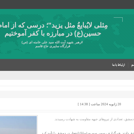
مِثلی لایُبایعُ مثل یزید"؛ درسی که از امام
حسین(ع) در مبارزه با کفر آموختیم
#
رهبر_شهید
آیت الله سید علی خامنه ای (ص)
قرارگاه سایبری حاج قاسم
م
ارتباط با ما
20 ژانویه 2024 ساعت [ 14:38 ]
ق دادند. خبرگزاری رسمی سوریه (سانا) انفجار در دمشق را تأیید کرد