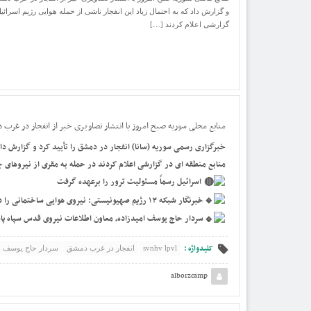
و گزارش داد که به احتمال زیاد این انفجار ناشی از حمله هوایی رژیم اس
گزارشی اعلام کردند […]
منابع محلی سوریه صبح امروز با انتشار تصاویری خبر از انفجار در غرب 
خبرگزاری رسمی سوریه (سانا) انفجار در دمشق را تأیید کرد و گزارش دا
منابع منطقه ای در گزارشی اعلام کردند در حمله به مقری از نیروهای
اسرائیل رسماً مسئولیت ترور را برعهده گرفت
‌خبرنگار شبکه ۱۳ رژیم صهیونیستی: نیروی هوایی ساختمانی را در المزه دمشق هدف قرار داد بدون اینکه پدافند سوریه فعال شود
‌سردار حاج یوسف امیدزاده، معاون اطلاعات نیروی قدس سپاه پ
کلیدواژه :
svnhv lpvl
انفجار در غرب دمشق
‌سردار حاج یوسف ا
alborzcamp