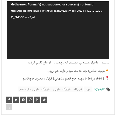
نمایشگر
Media error: Format(s) not supported or source(s) not found
ویدیو
دریافت پرونده: https://alborzcamp.ir/wp-content/uploads/2022/04/video_2022-04-
09_21-21-52.mp4?_=1
ببینید | ماجرای شنیدنی شهیدی که شهادتش را از حاج قاسم گرفت
شهید اصلانی: باید خدمت سردار دل‌ها هم برویم …
| اخبار مرتبط با شهید حاج قاسم سلیمانی| قرارگاه سایبری حاج قاسم
کلیدواژه :
شهید
قرارگاه
قرارگاه سایبری
قرارگاه سایبری حاج قاسم