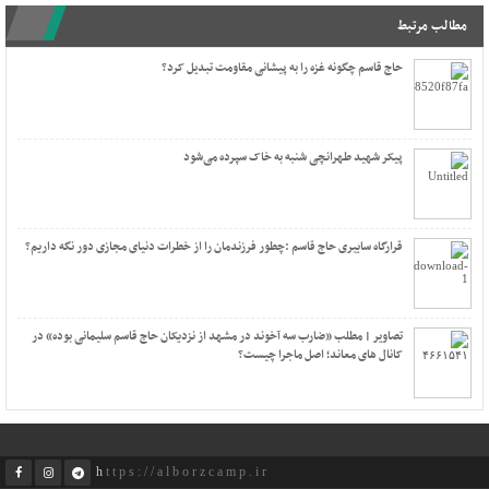
مطالب مرتبط
حاج قاسم چگونه غزه را به پیشانی مقاومت تبدیل کرد؟
پیکر شهید طهرانچی شنبه به خاک سپرده می‌شود
قرارگاه سایبری حاج قاسم :چطور فرزندمان را از خطرات دنیای مجازی دور نگه داریم؟
تصاویر | مطلب «ضارب سه آخوند در مشهد از نزدیکان حاج قاسم سلیمانی بوده» در
کانال های معاند؛ اصل ماجرا چیست؟
https://alborzcamp.ir