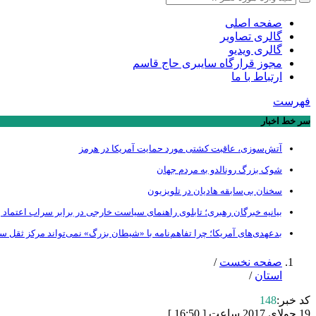
صفحه اصلی
گالری تصاویر
گالری ویدیو
مجوز قرارگاه سایبری حاج قاسم
ارتباط با ما
فهرست
سر خط اخبار
آتش‌سوزی، عاقبت کشتی مورد حمایت آمریکا در هرمز
شوک بزرگ رونالدو به مردم جهان
سخنان بی‌سابقه هادیان در تلویزیون
بیانیه خبرگان رهبری؛ تابلوی راهنمای سیاست خارجی در برابر سراب اعتماد ب
بدعهدی‌های آمریکا؛ چرا تفاهم‌نامه با «شیطان بزرگ» نمی‌تواند مرکز ثقل 
صفحه نخست
/
استان
/
کد خبر:
148
19 جولای 2017 ساعت [ 16:50 ]