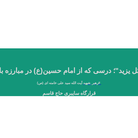
ُ مثل یزید"؛ درسی که از امام حسین(ع) در مبارزه ب
#
رهبر_شهید
آیت الله سید علی خامنه ای (ص)
قرارگاه سایبری حاج قاسم