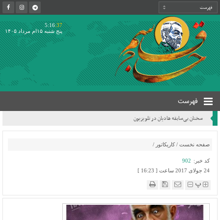
5:16
:37
پنج شنبه ۱۵ام مرداد ۱۴۰۵
فهرست
سخنان بی‌سابقه هادیان در تلویزیون
صفحه نخست
/
کاریکاتور
/
کد خبر:
902
24 جولای 2017 ساعت [ 16:23 ]
پ