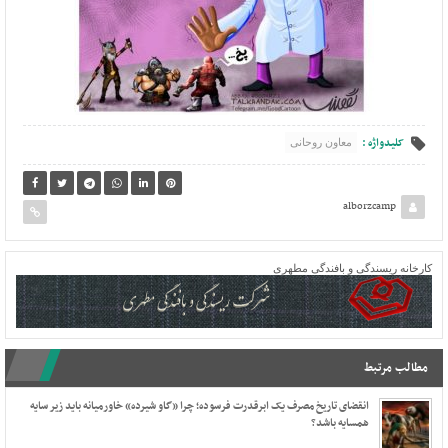
کلیدواژه :
معاون روحانی
alborzcamp
کارخانه ریسندگی و بافندگی مطهری
مطالب مرتبط
انقضای تاریخ مصرف یک ابرقدرت فرسوده؛ چرا «گاو شیرده» خاورمیانه باید زیر سایه
همسایه باشد؟