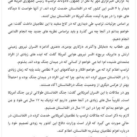
به گزارش خبرگزاری مهر به نقل از جمهور، «دونالد ترامپ» رئیس جمهوری آمریکا طی
دیدار با ۴ افسر این کشور که در افغانستان خدمت کرده اند، از آنها خواست تا دیدگاه
های خود را در مورد آینده جنگ آمریکا در افغانستان بیان کنند.
بر اساس جزئیات، ترامپ طی دیداری که در کاخ سفید با این نظامیان داشت گفت: می
خواهم بدانم در آنجا چه می گذرد و باید براساس نظریه های جدید چه انجام اقدامی
انجام دهیم.
وی خطاب به «مایکل واگنر»، «زکاری بومن»، «هنری آدامز» افسران نیروی زمینی
ارتش و «ایریک بریچ» افسر نیروی هوایی آمریکا گفت که ایده های زیادی از افراد
متعددی شنیده ام؛ اما می خواهم از کسانی که در میدان جنگ بوده اند، بشنوم.
ترامپ اعلام کرد که می خواهم افکار و دیدگاههای این ۴ نظامی بلند پایه که زمان زیادی
را در افغانستان سپری کرده اند بدانم، چرا که این افراد در میدان جنگ بوده و احتمالاً
بهتر از هرکس دیگری از وضعیت جنگ درافغانستان آگاه هستند.
وی در ملاقات با این افسران آمریکایی گفت: جنگ افغانستان طولانی ترین جنگ آمریکا
است، تقریباً سال های زیادی در آنجا حضور داریم که نزدیک به ۱۷ سال می شود و من
می خواهم بدانم که چرا در این ۱۷ سال در افغانستان هستیم.
لازم به ذکر است که ملاقات ترامپ با نظامیان آمریکایی خدمت کرده در افغانستان، در
حالی صورت می گیرد که قرار است وزارت دفاع این کشور به زودی تصمیم خود را
درباره اعزام نظامیان بیشتربه افغانستان، اعلام کند.