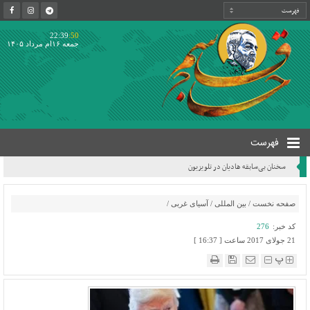
22:39
:50
جمعه ۱۶ام مرداد ۱۴۰۵
فهرست
سخنان بی‌سابقه هادیان در تلویزیون
صفحه نخست
/
بین المللی
/
آسیای غربی
/
کد خبر:
276
21 جولای 2017 ساعت [ 16:37 ]
پ