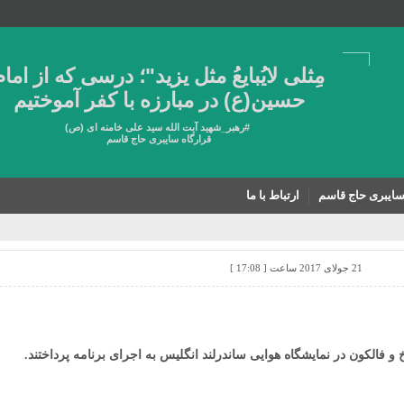
مِثلی لایُبایعُ مثل یزید"؛ درسی که از امام
حسین(ع) در مبارزه با کفر آموختیم
#
رهبر_شهید
آیت الله سید علی خامنه ای (ص)
قرارگاه سایبری حاج قاسم
سایبری حاج قاسم
ارتباط با ما
21 جولای 2017 ساعت [ 17:08 ]
 فالکون در نمایشگاه هوایی ساندرلند انگلیس به اجرای برنامه پرداختند.