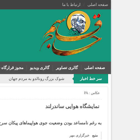
صفحه اصلی
ارتباط با ما
صفحه اصلی
گالری تصاویر
گالری ویدیو
مجوز قرارگاه 
سر خط اخبار
شوک بزرگ رونالدو به مردم جهان
عکاس :
PA
نمایشگاه هوایی ساندرلند‎
به رغم نامساعد بودن وضعیت جوی هواپیماهای پیکان سرخ و
منبع
خبرگزاری مهر