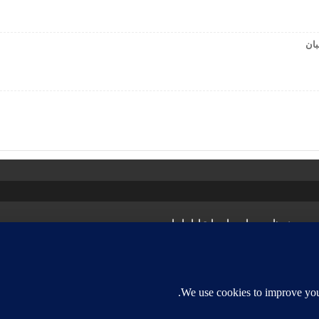
بان
ی
پیوند ها
درباره ما
ارتباط با ما
مادی و معنوی این سایت متعلق به آقای مهندس علی شریعت زاده بوده و هرگونه دخل ت