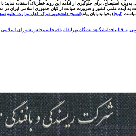
 به‌ویژه استیضاح، برای جلوگیری از ادامه این روند خطرناک استفاده نماید؛ با 
سبت به آینده علمی کشور و ضرورت صیانت از کیان جمهوری اسلامی ایران در 
سیاست (
اینجا
) بخوانید
.
پایان پیام/
#بسیج_دانشجویی
#ترک_فعل_وزارت_علوم
#مج
ی به قالیباف
دانشگاه
دانشگاه تهران
قالیباف
مجلس
مجلس شورای اسلامی