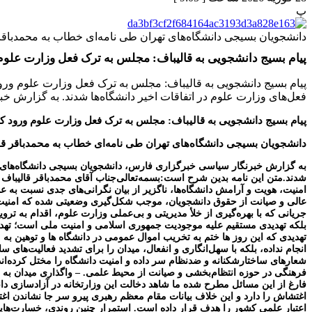
پ
دانشجویان بسیجی دانشگاه‌های تهران طی نامه‌ای خطاب به محمدباقر
پیام بسیج دانشجویی به قالیباف: مجلس به ترک فعل وزارت علوم 
پیام بسیج دانشجویی به قالیباف: مجلس به ترک فعل وزارت علوم ورو
فعل‌های وزارت علوم در اتفاقات اخیر دانشگاه‌ها شدند. به گزارش 
پیام بسیج دانشجویی به قالیباف: مجلس به ترک فعل وزارت علوم ورود کن
دانشجویان بسیجی دانشگاه‌های تهران طی نامه‌ای خطاب به محمدباقر قا
به گزارش خبرنگار سیاسی خبرگزاری فارس، دانشجویان بسیجی دانشگاه‌های ت
شدند.
متن این نامه بدین شرح است:
بسمه‌تعالی
جناب آقای محمدباقر قالیباف
امنیت، هویت و آرامش دانشگاه‌ها، ناگزیر از بیان نگرانی‌های جدی نسبت به 
عالی و صیانت از حقوق دانشجویان، موجب شکل‌گیری وضعیتی شده که امنیت عل
جریانی که با بهره‌گیری از خلأ مدیریتی و بی‌عملی وزارت علوم، اقدام به ترو
بلکه تهدیدی مستقیم علیه موجودیت جمهوری اسلامی و امنیت ملی است؛ تهدیدی که
تهدیدی که این روز ها ختم به تخریب اموال عمومی در دانشگاه ها و توهین
انجام نداده، بلکه با سهل‌انگاری و انفعال، میدان را برای تشدید فعالیت‌های س
شعارهای ساختارشکنانه و ضدنظام سر داده و امنیت دانشگاه را مختل کرده‌ان
فرهنگی در حوزه انتظام‌بخشی و صیانت از محیط علمی.
– واگذاری میدان به 
فارغ از این مسائل مطرح شده ما شاهد دخالت این وزارتخانه در آزادسازی دان
اغتشاش را دارد و این خلاف بیانات مقام معظم رهبری پیرو سر جا نشاندن ا
اعتبار علمی کشور را هدف قرار داده است. استمرار چنین روندی، خسارت‌هایی 