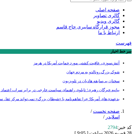
صفحه اصلی
گالری تصاویر
گالری ویدیو
مجوز قرارگاه سایبری حاج قاسم
ارتباط با ما
فهرست
سر خط اخبار
آتش‌سوزی، عاقبت کشتی مورد حمایت آمریکا در هرمز
شوک بزرگ رونالدو به مردم جهان
سخنان بی‌سابقه هادیان در تلویزیون
بیانیه خبرگان رهبری؛ تابلوی راهنمای سیاست خارجی در برابر سراب اعتماد ب
بدعهدی‌های آمریکا؛ چرا تفاهم‌نامه با «شیطان بزرگ» نمی‌تواند مرکز ثقل 
صفحه نخست
/
اسلایدر
/
کد خبر:
2794
28 فوریه 2026 ساعت [ 9:05 ]