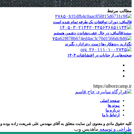
مطالب مرتبط
قالیباف: دوران توافقات یک طرفه تمام شده است
ببینید|قالیباف: در حال عقب‌نشاندن دشمن هستیم
نگذارید «بدهکار»ها ژست «عزادار» بگیرند
صحنه‌هایی از جنایات در اغتشاشات ۱۴۰۴
https://alborzcamp.ir
صفحه اصلی
پیوند ها
درباره ما
ارتباط با ما
کلیه حقوق مادی و معنوی این سایت متعلق به آقای مهندس علی شریعت زاده بوده و ه
طراحی و توسعه
ماهدیس وب