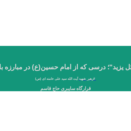
ُ مثل یزید"؛ درسی که از امام حسین(ع) در مبارزه ب
#
رهبر_شهید
آیت الله سید علی خامنه ای (ص)
قرارگاه سایبری حاج قاسم