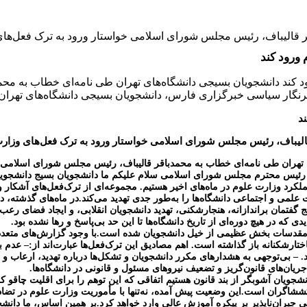
 قالیباف، رئیس مجلس شورای اسلامی خواستار ورود به ترک فعل‌های و
ورود کند
د کند دانشجویان بسیجی دانشگاه‌های تهران طی نامه‌ای خطاب به مح
خبرنگار سیاسی خبرگزاری فارس، دانشجویان بسیجی دانشگاه‌های تهران
د
لیباف، رئیس مجلس شورای اسلامی خواستار ورود به ترک فعل‌های وزارت ع
هران طی نامه‌ای خطاب به محمدباقر قالیباف، رئیس مجلس شورای اسلامی خواس
رئیس محترم مجلس شورای اسلامی
سلام علیکم
ما دانشجویان بسیج دانشجویی 
عملکرد وزارت علوم در ماه‌های اخیر هستیم. مجموعه‌ای از ترک‌فعل‌های آشکار
می و اجتماعی دانشگاه‌ها را به‌طور جدی تهدید می‌کند.
در ماه‌های گذشته، د
یج گفتمان براندازانه، هنجارشکنی، تهدید دانشجویان انقلابی، و ایجاد فضای رع
 در هیچ دوره‌ای از تاریخ دانشگاه‌ها تا این حد بی‌پاسخ و رها نشده بود.
 به مقدسات بخش عظیمی از خیل دانشجویان شده است.
با وجود گزارش‌های متعدد 
اختارشکنانه باز گذاشته است. اهم مصادیق این ترک‌فعل‌ها عبارت‌اند از:
– عدم ب
د.
– بی‌توجهی به هشدارهای مکرر دانشجویان و تشکل‌ها درباره تهدید، ارعاب و ح
جریان‌های قانون‌گریز و تضعیف نیروهای مسئول و قانونی در دانشگاه‌ها.
شجویان آشوبگر از بند قانون هستیم اتفاقی که این توهم را برای اقلیت چاقو
غتششاگران است.
این وضعیت پیش آمده، نه‌تنها با مأموریت وزارت علوم در تضا
جبران‌ناپذیر بر پیکره آموزش عالی وارد خواهد کرد.
بر همین اساس، ما دانشج