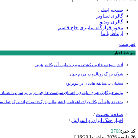
صفحه اصلی
گالری تصاویر
گالری ویدیو
مجوز قرارگاه سایبری حاج قاسم
ارتباط با ما
فهرست
سر خط اخبار
آتش‌سوزی، عاقبت کشتی مورد حمایت آمریکا در هرمز
شوک بزرگ رونالدو به مردم جهان
سخنان بی‌سابقه هادیان در تلویزیون
بیانیه خبرگان رهبری؛ تابلوی راهنمای سیاست خارجی در برابر سراب اعتماد ب
بدعهدی‌های آمریکا؛ چرا تفاهم‌نامه با «شیطان بزرگ» نمی‌تواند مرکز ثقل 
صفحه نخست
/
اخبار جنگ ایران و اسرائیل
/
کد خبر:
2708
26 ژانویه 2026 ساعت [ 16:20 ]