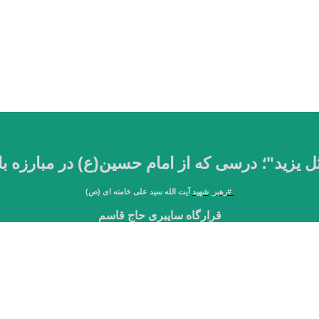
ُ مثل یزید"؛ درسی که از امام حسین(ع) در مبارزه ب
#
رهبر_شهید
آیت الله سید علی خامنه ای (ص)
قرارگاه سایبری حاج قاسم