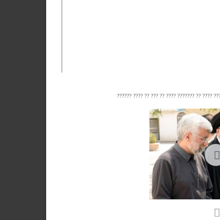
و کولئوس
به دست‌اندرکاران فرهنگی
16 / 04 / 25
ایلام
 با دوبال
31 / 05 / 
بعد» اعلام شد
31 / 05 / 
07 / 01 / 
15 / 10 / 
ای برای فرار مغزها