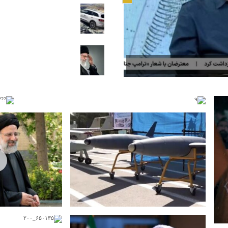
فیلمی جذاب از توانمندی رن
توصیه رهبر انقلاب اسلامی 
24 / 06 / 25
توسعه باغات پسته در استان 
طرح اولیه ایرباس از بالگردی
24
07 / 04 / 25
شعار فیلم «بیست و یک روز 
24
24
23
«پسرم» محسن چاوشی سوژه‌