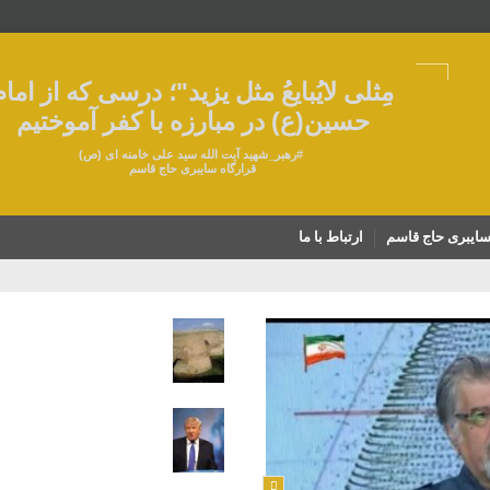
مِثلی لایُبایعُ مثل یزید"؛ درسی که از امام
حسین(ع) در مبارزه با کفر آموختیم
#
رهبر_شهید
آیت الله سید علی خامنه ای (ص)
قرارگاه سایبری حاج قاسم
سایبری حاج قاسم
ارتباط با ما
پل تاریخی «فرسفج» نیازمن
با ابرماشین ترامپ آشنا شو