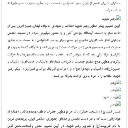
جمکران، کاروان تشییع از بلوار پیامبر اعظم(ص) به سمت حرم مطهر حضرت معصومه(س) به
حرکت درآمد.
آیین تشییع پیکر مطهر رهبر شهید انقلاب و شهدای خانواده ایشان، صبح امروز
پس از
اقامه نماز با امامت آیت‌الله جوادی آملی
و با حضور میلیونی مردم در مسجد مقدس
جمکران آغاز شد.
کاروان تشییع در مسیر بلوار پیامبر اعظم(ص) به سمت حرم مطهر
حضرت فاطمه معصومه(س) در حرکت است؛ مسیری که از شامگاه گذشته مملو از
زائران و عزادارانی بود که از سراسر کشور خود را به قم رسانده‌اند.
همزمان با حرکت
پیکرهای مطهر، موج عظیم جمعیت با سردادن شعارهای «لبیک یا خامنه‌ای»، «لبیک یا
حسین(ع)»، «لبیک یا مهدی(عج)» و «مرگ بر آمریکا، مرگ بر اسرائیل»، پیکر رهبر
شهید انقلاب را تا حرم بانوی کرامت بدرقه می‌کنند.
مسیر تشییع از مسجد جمکران تا حرم مطهر حضرت فاطمه معصومه(س) مملو از
عزادارانی است که با در دست داشتن پرچم‌های جمهوری اسلامی ایران، پرچم‌های مزین
به نام اهل‌بیت(ع) و تصاویر رهبر شهید، در آیین تشییع حضور یافته‌اند.
بخش قابل