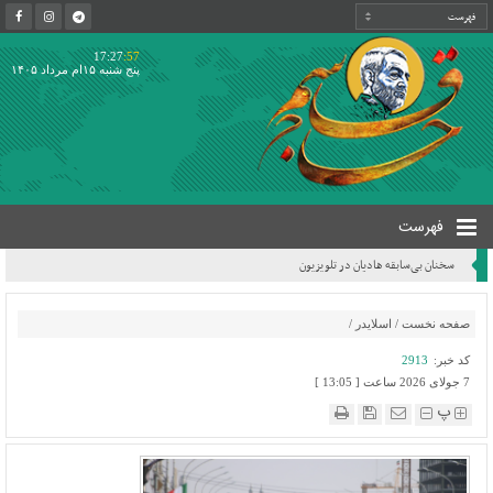
17:27
:57
پنج شنبه ۱۵ام مرداد ۱۴۰۵
فهرست
سخنان بی‌سابقه هادیان در تلویزیون
صفحه نخست
/
اسلایدر
/
کد خبر:
2913
7 جولای 2026 ساعت [ 13:05 ]
پ