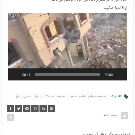
او تا انتها جنگید.
نمایشگر
ویدیو
00:47
00:00
کلیدواژه :
hamas leader yahya sinwar
Yahya Sinwar
سنوار
یحیی سنوار
alborzcamp
کارخانه ریسندگی و بافندگی مطهری