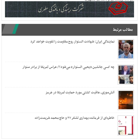
مطالب مرتبط
نمایندگی ایران: شهادت السنوار روح مقاومت را تقویت خواهد کرد
چه کسی جانشین «یحیی السنوار» می‌شود؟/ هراس آمریکا از برادر سنوار
آتش‌سوزی، عاقبت کشتی مورد حمایت آمریکا در هرمز
خاطره‌ای از فرمانده بهداری لشکر ۲۷ و حاج محمد شریعت‌زاده