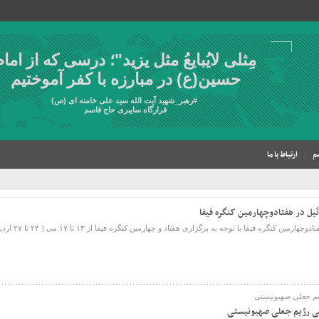
مِثلی لایُبایعُ مثل یزید"؛ درسی که از امام
حسین(ع) در مبارزه با کفر آموختیم
#
رهبر_شهید
آیت الله سید علی خامنه ای (ص)
قرارگاه سایبری حاج قاسم
م
ارتباط با ما
ئیل در هفتادوچهارمین کنگره فیفا
فیفا با توجه به برگزاری هفتاد و چهارمین کنگره فیفا از ۱۳ تا ۱۷ می ( ۲۴ تا ۲۷ اردیبهشت ۱۴۰۳ ) ...
یم جعلی صهیونیستی
ی رژیم جعلی صهیونیستی