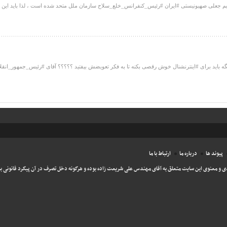
 جعلی صهیونیستی #ایران #رئیس_کنفرانس_خلع_سلاح سازمان ملل متحد شده است ، لذا باید این فر
یگه باید برای #اینترنشنال خوش رقصی بکنه تا به فکر تعویضش بیفتید ؟؟؟؟؟ آقای #رئیس_جمهور_انقلابی
پیوند ها
درباره ما
ارتباط با ما
ی و معنوی این سایت متعلق به آقای مهندس علی شریعت زاده بوده و هرگونه دخل تصرف در آن پیگرد قانونی به 