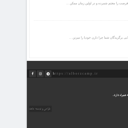
صت را مغتنم شمرده و در اولین زمان ممکن ...
 برگزیدگان شما چرا دارن خودیا را میزنن ...
https://alborzcamp.ir
همراه دارد.
طراحی و توسعه
ماهدیس وب