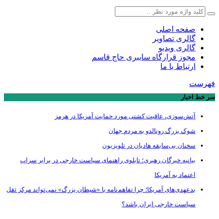
صفحه اصلی
گالری تصاویر
گالری ویدیو
مجوز قرارگاه سایبری حاج قاسم
ارتباط با ما
فهرست
سر خط اخبار
آتش‌سوزی، عاقبت کشتی مورد حمایت آمریکا در هرمز
شوک بزرگ رونالدو به مردم جهان
سخنان بی‌سابقه هادیان در تلویزیون
بیانیه خبرگان رهبری؛ تابلوی راهنمای سیاست خارجی در برابر سراب
اعتماد به آمریکا
بدعهدی‌های آمریکا؛ چرا تفاهم‌نامه با «شیطان بزرگ» نمی‌تواند مرکز ثقل
سیاست خارجی ایران باشد؟