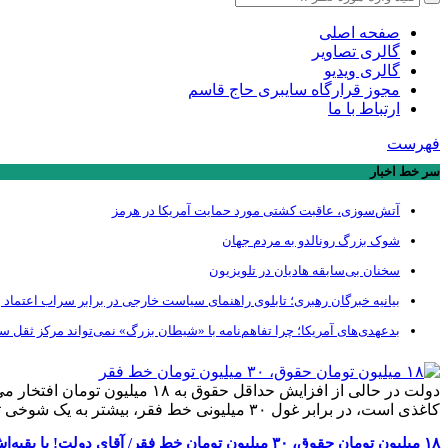
صفحه اصلی
گالری تصاویر
گالری ویدیو
مجوز قرارگاه سایبری حاج قاسم
ارتباط با ما
فهرست
سر خط اخبار
آتش‌سوزی، عاقبت کشتی مورد حمایت آمریکا در هرمز
شوک بزرگ رونالدو به مردم جهان
سخنان بی‌سابقه هادیان در تلویزیون
بیانیه خبرگان رهبری؛ تابلوی راهنمای سیاست خارجی در برابر سراب اعتماد ب
بدعهدی‌های آمریکا؛ چرا تفاهم‌نامه با «شیطان بزرگ» نمی‌تواند مرکز ثقل 
دولت در حالی از افزایش حداقل
کاغذی است، در برابر غول ۳۰ میلیونی خط فقر، بیشتر به یک شوخی تلخ شبیه است تا ترمیم معیشت.
۱۸ میلیون تومان حقوق، ۳۰ میلیون تومان خط فقر/ آقای دولت! با بقیه‌اش خاک بخوریم؟