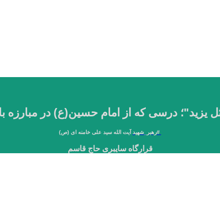
ُ مثل یزید"؛ درسی که از امام حسین(ع) در مبارزه ب
#
رهبر_شهید
آیت الله سید علی خامنه ای (ص)
قرارگاه سایبری حاج قاسم