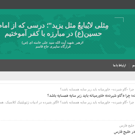
مِثلی لایُبایعُ مثل یزید"؛ درسی که از امام
حسین(ع) در مبارزه با کفر آموختیم
#
رهبر_شهید
آیت الله سید علی خامنه ای (ص)
قرارگاه سایبری حاج قاسم
م
ارتباط با ما
 «گاو شیرده» خاورمیانه باید زیر سایه همسایه باشد؟
 چرا «گاو شیرده» خاورمیانه باید زیر سایه همسایه باشد؟
«گاو شیرده» خاورمیانه باید زیر سایه همسایه باشد؟ #گاو_شیرده در ادبیات ژئوپلیتیک کلاسیک، همواره
 خلیج فارس
 در خلیج فارس