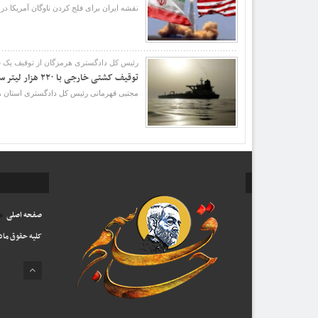
نقشه ایران برای فلج کردن ناوگان آمریکا در خلیج فارس کانال یوتیوب نظامی آی‌تِلی (AiTelly) با 
رئیس کل دادگستری هرمزگان از توقیف یک فروند کشتی خارجی حامل ۲۲۰ هزار لیتر سوخت قا
توقیف کشتی خارجی با ۲۲۰ هزار لیتر سوخت قاچاق در خلیج فارس توسط سپاه/ ۱۱ خدمه در بازداشت هستند
مجتبی قهرمانی رئیس کل دادگستری استان هر
صفحه اصلی
کلیه حقوق ماد