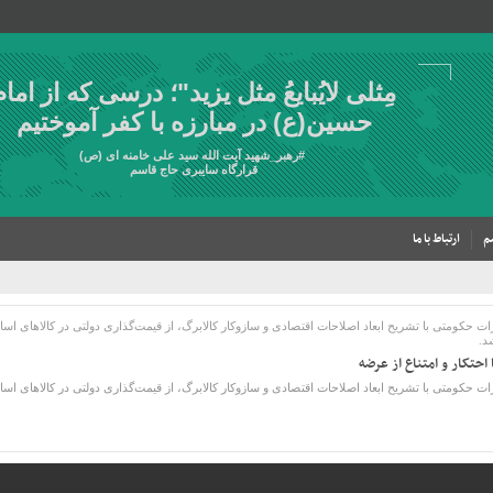
مِثلی لایُبایعُ مثل یزید"؛ درسی که از امام
حسین(ع) در مبارزه با کفر آموختیم
#
رهبر_شهید
آیت الله سید علی خامنه ای (ص)
قرارگاه سایبری حاج قاسم
م
ارتباط با ما
د.
احتکار و امتناع از عرضه
 با تشریح ابعاد اصلاحات اقتصادی و سازوکار کالابرگ، از قیمت‌گذاری دولتی در کالاهای اساسی طبق ماده ۴۸ برنامه هف