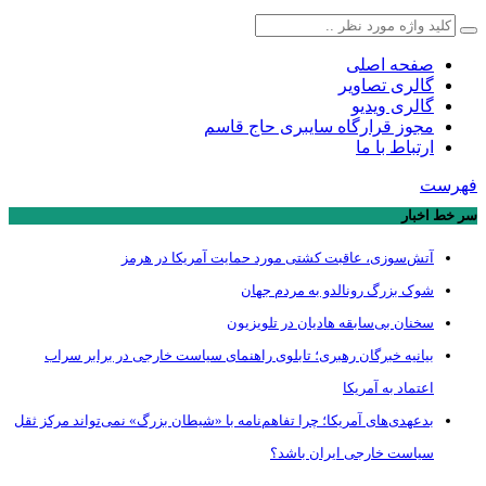
صفحه اصلی
گالری تصاویر
گالری ویدیو
مجوز قرارگاه سایبری حاج قاسم
ارتباط با ما
فهرست
سر خط اخبار
آتش‌سوزی، عاقبت کشتی مورد حمایت آمریکا در هرمز
شوک بزرگ رونالدو به مردم جهان
سخنان بی‌سابقه هادیان در تلویزیون
بیانیه خبرگان رهبری؛ تابلوی راهنمای سیاست خارجی در برابر سراب
اعتماد به آمریکا
بدعهدی‌های آمریکا؛ چرا تفاهم‌نامه با «شیطان بزرگ» نمی‌تواند مرکز ثقل
سیاست خارجی ایران باشد؟