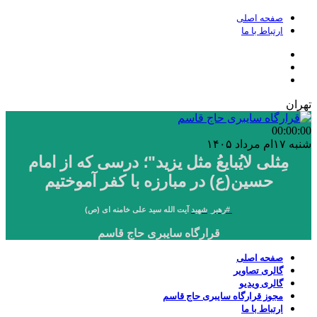
صفحه اصلی
ارتباط با ما
تهران
00:00
:00
شنبه ۱۷ام مرداد ۱۴۰۵
مِثلی لایُبایعُ مثل یزید"؛ درسی که از امام
حسین(ع) در مبارزه با کفر آموختیم
#
رهبر_شهید
آیت الله سید علی خامنه ای (ص)
قرارگاه سایبری حاج قاسم
صفحه اصلی
گالری تصاویر
گالری ویدیو
مجوز قرارگاه سایبری حاج قاسم
ارتباط با ما