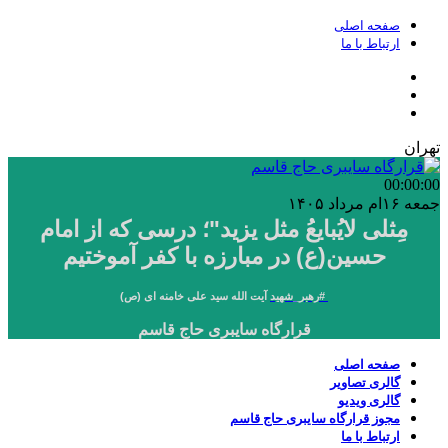
صفحه اصلی
ارتباط با ما
تهران
00:00
:00
جمعه ۱۶ام مرداد ۱۴۰۵
مِثلی لایُبایعُ مثل یزید"؛ درسی که از امام
حسین(ع) در مبارزه با کفر آموختیم
#
رهبر_شهید
آیت الله سید علی خامنه ای (ص)
قرارگاه سایبری حاج قاسم
صفحه اصلی
گالری تصاویر
گالری ویدیو
مجوز قرارگاه سایبری حاج قاسم
ارتباط با ما