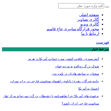
صفحه اصلی
گالری تصاویر
گالری ویدیو
مجوز قرارگاه سایبری حاج قاسم
ارتباط با ما
فهرست
سر خط اخبار
آتش‌سوزی، عاقبت کشتی مورد حمایت آمریکا در هرمز
شوک بزرگ رونالدو به مردم جهان
سخنان بی‌سابقه هادیان در تلویزیون
بیانیه خبرگان رهبری؛ تابلوی راهنمای سیاست خارجی در برابر سراب
اعتماد به آمریکا
بدعهدی‌های آمریکا؛ چرا تفاهم‌نامه با «شیطان بزرگ» نمی‌تواند مرکز ثقل
سیاست خارجی ایران باشد؟