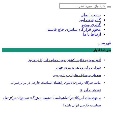
صفحه اصلی
گالری تصاویر
گالری ویدیو
مجوز قرارگاه سایبری حاج قاسم
ارتباط با ما
فهرست
سر خط اخبار
آتش‌سوزی، عاقبت کشتی مورد حمایت آمریکا در هرمز
شوک بزرگ رونالدو به مردم جهان
سخنان بی‌سابقه هادیان در تلویزیون
بیانیه خبرگان رهبری؛ تابلوی راهنمای سیاست خارجی در برابر سراب
اعتماد به آمریکا
بدعهدی‌های آمریکا؛ چرا تفاهم‌نامه با «شیطان بزرگ» نمی‌تواند مرکز ثقل
سیاست خارجی ایران باشد؟