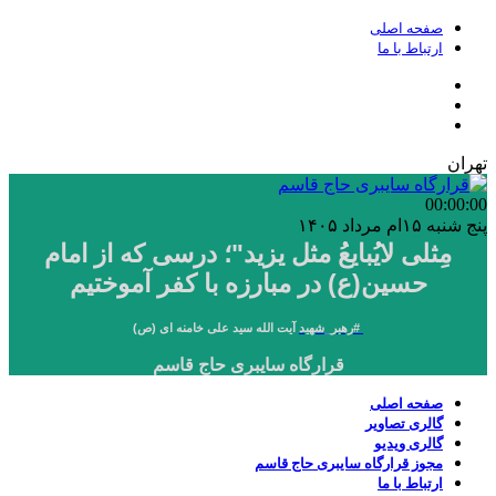
صفحه اصلی
ارتباط با ما
تهران
00:00
:00
پنج شنبه ۱۵ام مرداد ۱۴۰۵
مِثلی لایُبایعُ مثل یزید"؛ درسی که از امام
حسین(ع) در مبارزه با کفر آموختیم
#
رهبر_شهید
آیت الله سید علی خامنه ای (ص)
قرارگاه سایبری حاج قاسم
صفحه اصلی
گالری تصاویر
گالری ویدیو
مجوز قرارگاه سایبری حاج قاسم
ارتباط با ما