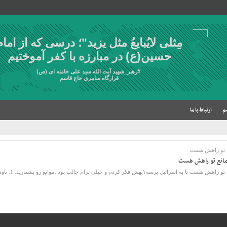
مِثلی لایُبایعُ مثل یزید"؛ درسی که از امام
حسین(ع) در مبارزه با کفر آموختیم
#
رهبر_شهید
آیت الله سید علی خامنه ای (ص)
قرارگاه سایبری حاج قاسم
م
ارتباط با ما
نع تو راهش هست
مانع تو راهش هست
ست تا به اسرائیل برسه؟بهش فکر کردم و خیلی برام جالب بود .موانع رو بشمارید. 1. ناوهای آمریکا در خلیج ...