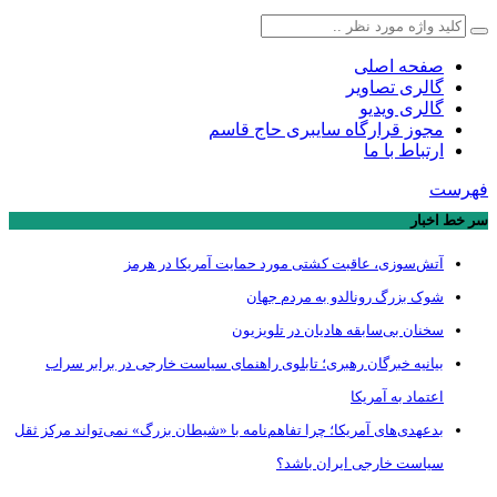
صفحه اصلی
گالری تصاویر
گالری ویدیو
مجوز قرارگاه سایبری حاج قاسم
ارتباط با ما
فهرست
سر خط اخبار
آتش‌سوزی، عاقبت کشتی مورد حمایت آمریکا در هرمز
شوک بزرگ رونالدو به مردم جهان
سخنان بی‌سابقه هادیان در تلویزیون
بیانیه خبرگان رهبری؛ تابلوی راهنمای سیاست خارجی در برابر سراب
اعتماد به آمریکا
بدعهدی‌های آمریکا؛ چرا تفاهم‌نامه با «شیطان بزرگ» نمی‌تواند مرکز ثقل
سیاست خارجی ایران باشد؟