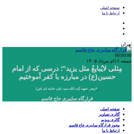
صفحه اصلی
ارتباط با ما
تهران
00:00
:00
جمعه ۱۶ام مرداد ۱۴۰۵
مِثلی لایُبایعُ مثل یزید"؛ درسی که از امام
حسین(ع) در مبارزه با کفر آموختیم
#
رهبر_شهید
آیت الله سید علی خامنه ای (ص)
قرارگاه سایبری حاج قاسم
صفحه اصلی
گالری تصاویر
گالری ویدیو
مجوز قرارگاه سایبری حاج قاسم
ارتباط با ما