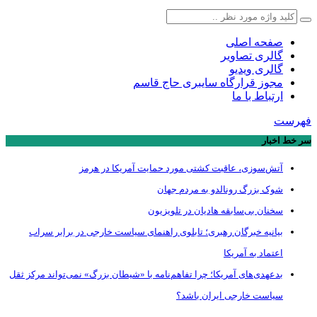
صفحه اصلی
گالری تصاویر
گالری ویدیو
مجوز قرارگاه سایبری حاج قاسم
ارتباط با ما
فهرست
سر خط اخبار
آتش‌سوزی، عاقبت کشتی مورد حمایت آمریکا در هرمز
شوک بزرگ رونالدو به مردم جهان
سخنان بی‌سابقه هادیان در تلویزیون
بیانیه خبرگان رهبری؛ تابلوی راهنمای سیاست خارجی در برابر سراب
اعتماد به آمریکا
بدعهدی‌های آمریکا؛ چرا تفاهم‌نامه با «شیطان بزرگ» نمی‌تواند مرکز ثقل
سیاست خارجی ایران باشد؟