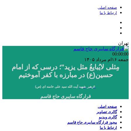
صفحه اصلی
ارتباط با ما
تهران
00:00
:00
جمعه ۱۶ام مرداد ۱۴۰۵
مِثلی لایُبایعُ مثل یزید"؛ درسی که از امام
حسین(ع) در مبارزه با کفر آموختیم
#
رهبر_شهید
آیت الله سید علی خامنه ای (ص)
قرارگاه سایبری حاج قاسم
صفحه اصلی
گالری تصاویر
گالری ویدیو
مجوز قرارگاه سایبری حاج قاسم
ارتباط با ما