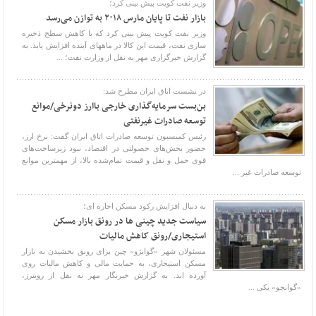
وزیر نفت کویت پیش بینی کرد؛
بازار نفت تا پایان مارس ۲۰۱۸ به توازن می‌رسد
وزیر نفت کویت پیش بینی کرد که با کاهش سطح ذخیره
سازی نفت، قیمت این کالا در ماههای آینده افزایش یابد. به
گزارش خبرگزاری مهر به نقل از وزارت نفت؛ ...
در نشست اتاق ایران مطرح شد:
بن‌بست سرمایه‌گذاری خارجی باارز دونرخی/موانع
توسعه صادرات غیرنفتی
رئیس کمیسیون توسعه صادرات اتاق ایران گفت: نرخ ارز،
حضور بخش‌های خصولتی در اقتصاد، نبود زیرساخت‌های
قوی حمل‌ و نقل و قیمت تمام‌شده بالا، از مهمترین موانع
توسعه صادرات غیر ...
به دنبال افزایش رکود مسکن اجاره ای؛
سیاست جدید چینی ها در رونق بازار مسکن
استیجاری/رونق کاهش مالیات
مسئولان شهر «گوانژو» چین برای رونق بخشیدن به بازار
مسکن استیجاری، به حمایت مالی و کاهش مالیات روی
آورده اند. به گزارش خبرنگار مهر به نقل از رویترز،
«گوانجو» یکی ...