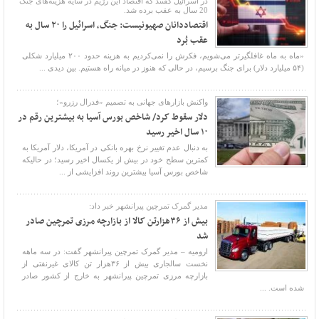
در اسرائیل گفتند که اقتصاد این رژیم در سایه هزینه‌های جنگ
20 سال به عقب برده شد.
اقتصاددانان صهیونیست: جنگ، اسرائیل را ۲۰ سال به
عقب بُرد
«ماه به ماه غافلگیرتر می‌شویم، فکرش را نمی‌کردیم به هزینه حدود ۲۰۰ میلیارد شکلی
(۵۴ میلیارد دلار) برای جنگ برسیم، در حالی که هنوز در میانه راه هستیم. بین دیدی ...
واکنش بازارهای جهانی به تصمیم «فدرال رزرو»؛
دلار سقوط کرد/ شاخص بورس آسیا به بیشترین رقم در
۱۰ سال اخیر رسید
به دنبال عدم تغییر نرخ بهره بانکی در آمریکا، دلار آمریکا به
کمترین سطح خود در بیش از یکسال اخیر رسید؛ در حالیکه
شاخص بورس آسیا بیشترین روند افزایشی از ...
مدیر گمرک تمرچین پیرانشهر خبر داد:
بیش از ۳۶هزارتن کالا از بازارچه مرزی تمرچین صادر
شد
ارومیه – مدیر گمرک تمرچین پیرانشهر گفت: در سه ماهه
نخست سالجاری بیش از ۳۶هزار تن کالای غیرنفتی از
بازارچه مرزی تمرچین پیرانشهر به خارج از کشور صادر
شده است. ...