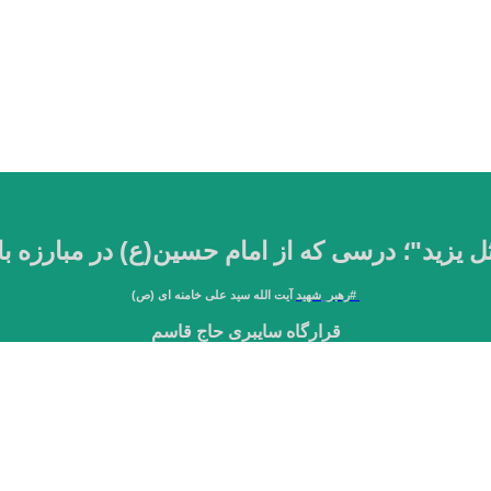
ُ مثل یزید"؛ درسی که از امام حسین(ع) در مبارزه ب
#
رهبر_شهید
آیت الله سید علی خامنه ای (ص)
قرارگاه سایبری حاج قاسم