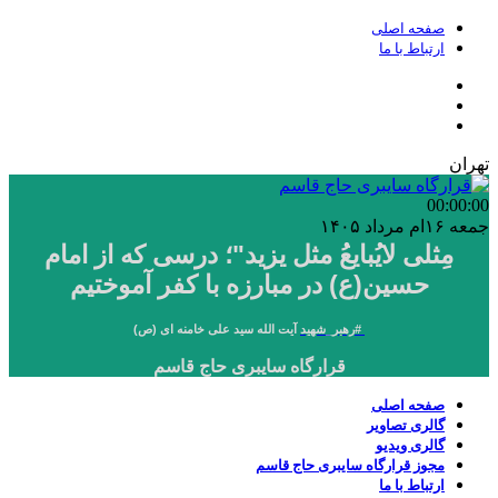
صفحه اصلی
ارتباط با ما
تهران
00:00
:00
جمعه ۱۶ام مرداد ۱۴۰۵
مِثلی لایُبایعُ مثل یزید"؛ درسی که از امام
حسین(ع) در مبارزه با کفر آموختیم
#
رهبر_شهید
آیت الله سید علی خامنه ای (ص)
قرارگاه سایبری حاج قاسم
صفحه اصلی
گالری تصاویر
گالری ویدیو
مجوز قرارگاه سایبری حاج قاسم
ارتباط با ما