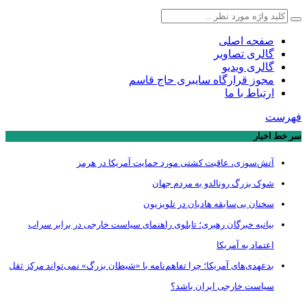
صفحه اصلی
گالری تصاویر
گالری ویدیو
مجوز قرارگاه سایبری حاج قاسم
ارتباط با ما
فهرست
سر خط اخبار
آتش‌سوزی، عاقبت کشتی مورد حمایت آمریکا در هرمز
شوک بزرگ رونالدو به مردم جهان
سخنان بی‌سابقه هادیان در تلویزیون
بیانیه خبرگان رهبری؛ تابلوی راهنمای سیاست خارجی در برابر سراب
اعتماد به آمریکا
بدعهدی‌های آمریکا؛ چرا تفاهم‌نامه با «شیطان بزرگ» نمی‌تواند مرکز ثقل
سیاست خارجی ایران باشد؟