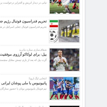
تبانی در دیدار اتریش و الجزایر درخواست بر
تحریم فدراسیون فوتبال رژیم جع
تحریم فدراسیون فوتبال جعلی اسرائیل در هفتادوچهارمین کنگره 
شفاف‌سازی ستاره مادرید
بیل: برای لوکاکو آرزوی موفقیت
گرت بیل که بعد از بازی تیمش مقابل منچستریونایتد گفتگویی با روملو ل
انتخابی لیگ اروپا؛
پانیونیوس با ملی پوشان ایرانی
تیم فوتبال پانیونیوس یونان با حضور ستارگان