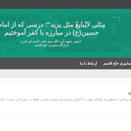
مِثلی لایُبایعُ مثل یزید"؛ درسی که از امام
حسین(ع) در مبارزه با کفر آموختیم
#
رهبر_شهید
آیت الله سید علی خامنه ای (ص)
قرارگاه سایبری حاج قاسم
سایبری حاج قاسم
ارتباط با ما
ن
رونالدو» اسطوره‌ی فوتبال جهان، با انتشارِ پرچمِ ایران نوشت: قدرت فقط در زمینِ بازی نیست؛ بلکه