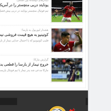
دیدارهای دوستانه بین المللی؛
یونایتد دربی منچستر را در آمریک
تیم فوتبال منچستر یونایتد در دربی پیش فصل
هشدار لیورپول به بارسا؛
کوتینیو به هیچ قیمت فروشی ن
فلیپ کوتیونیو که با احتمال جدایی نیمار از 
گزارش مارکا؛
خروج نیمار از بارسا را قطعی بدا
مارکا مدعی شد پدر نیمار با تیم فوتبال پاری‎سن ژرمن به توافق رسیده و بزودی این ستاره برزیلی از بارسلونا جدا خواهد شد. به گزارش خبرگزاری مهر، ابتدا این طور ...