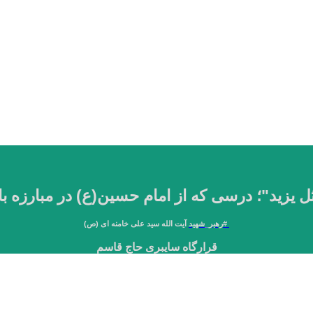
ُ مثل یزید"؛ درسی که از امام حسین(ع) در مبارزه ب
#
رهبر_شهید
آیت الله سید علی خامنه ای (ص)
قرارگاه سایبری حاج قاسم